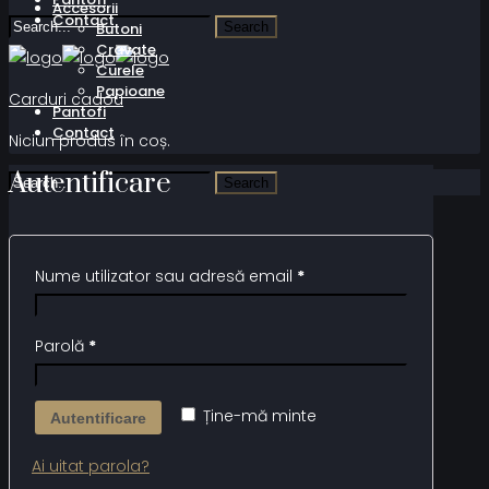
Accesorii
Contact
Butoni
Cravate
Curele
Papioane
Carduri cadou
Pantofi
Contact
Niciun produs în coș.
Autentificare
Nume utilizator sau adresă email
*
Parolă
*
Ține-mă minte
Autentificare
Ai uitat parola?