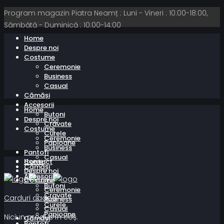
Program magazin Piatra Neamț : Luni - Vineri : 10:00-18:00,
Sâmbătă - Duminică : 10:00-14:00
Home
Despre noi
Costume
Ceremonie
Business
Casual
Cămăși
Accesorii
Home
Butoni
Despre noi
Cravate
Costume
Curele
Ceremonie
Papioane
Business
Pantofi
Casual
Home
Contact
Cămăși
Despre noi
Accesorii
Costume
Butoni
Ceremonie
Cravate
Carduri cadou
Business
Curele
Casual
Papioane
Niciun produs în coș.
Cămăși
Pantofi