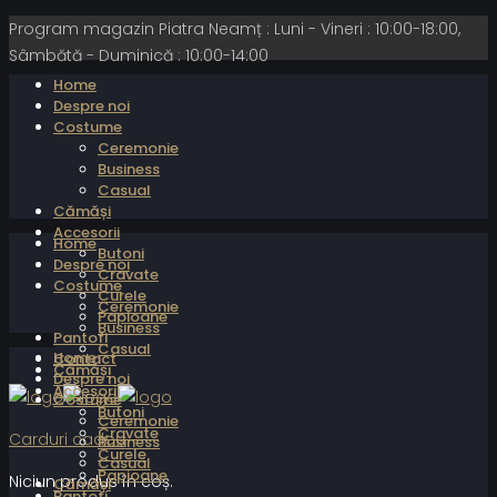
Program magazin Piatra Neamț : Luni - Vineri : 10:00-18:00,
Sâmbătă - Duminică : 10:00-14:00
Home
Despre noi
Costume
Ceremonie
Business
Casual
Cămăși
Accesorii
Home
Butoni
Despre noi
Cravate
Costume
Curele
Ceremonie
Papioane
Business
Pantofi
Casual
Home
Contact
Cămăși
Despre noi
Accesorii
Costume
Butoni
Ceremonie
Cravate
Carduri cadou
Business
Curele
Casual
Papioane
Niciun produs în coș.
Cămăși
Pantofi