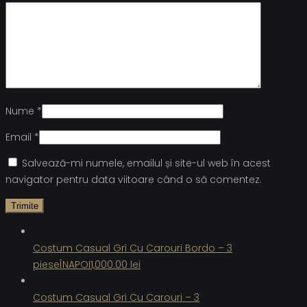
Nume
*
Email
*
Salvează-mi numele, emailul și site-ul web în acest
navigator pentru data viitoare când o să comentez.
Costum Casual Gri Cu Carouri Bordo – 3
piese
ÎNAPOI
1,000.00
lei
Costum Casual Gri Cu Carouri – 3