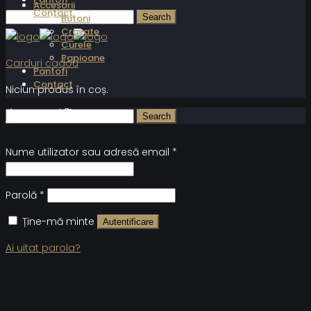
Accesorii
Contact
Butoni
Cravate
Curele
Papioane
Carduri cadou
Pantofi
Contact
Niciun produs în coș.
Autentificare
Nume utilizator sau adresă email
*
Parolă
*
Ține-mă minte
Autentificare
Ai uitat parola?