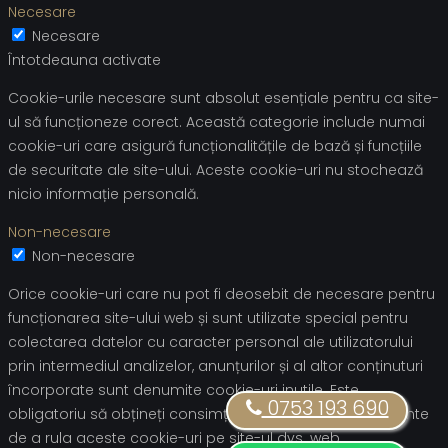
Necesare
Necesare
Întotdeauna activate
Cookie-urile necesare sunt absolut esențiale pentru ca site-
ul să funcționeze corect. Această categorie include numai
cookie-uri care asigură funcționalitățile de bază și funcțiile
de securitate ale site-ului. Aceste cookie-uri nu stochează
nicio informație personală.
Non-necesare
Non-necesare
Orice cookie-uri care nu pot fi deosebit de necesare pentru
funcționarea site-ului web și sunt utilizate special pentru
colectarea datelor cu caracter personal ale utilizatorului
prin intermediul analizelor, anunțurilor și al altor conținuturi
încorporate sunt denumite cookie-uri inutile. Este
0753 193 690
obligatoriu să obțineți consimțământul utilizatorului înainte
de a rula aceste cookie-uri pe site-ul dvs. web.