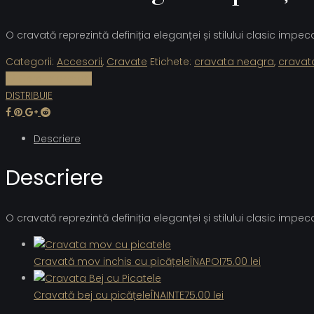
O cravată reprezintă definiția eleganței și stilului clasic impe
Categorii:
Accesorii
,
Cravate
Etichete:
cravata neagra
,
cravat
Cere informații
DISTRIBUIE
Descriere
Descriere
O cravată reprezintă definiția eleganței și stilului clasic impe
Cravată mov inchis cu picățele
ÎNAPOI
75.00
lei
Cravată bej cu picățele
ÎNAINTE
75.00
lei