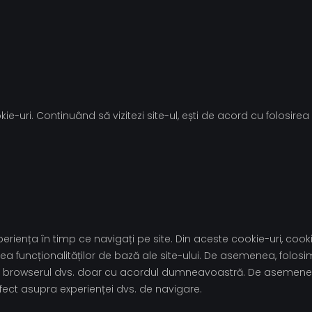
ie-uri. Continuând să vizitezi site-ul, ești de acord cu folosirea 
riența în timp ce navigați pe site. Din aceste cookie-uri, cooki
a funcționalităților de bază ale site-ului. De asemenea, folosi
te în browserul dvs. doar cu acordul dumneavoastră. De asemenea
fect asupra experienței dvs. de navigare.