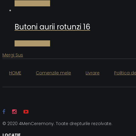
Citește mai mult
Butoni aurii rotunzi 16
Citește mai mult
Mergi Sus
HOME
Comenzile mele
Livrare
Politica d
© 2020 4MenCeremony. Toate drepturile rezolvate.
LOCAȚIE