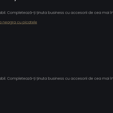
cabil. Completează-ți ținuta business cu accesorii de cea mai înal
a neagra cu picatele
cabil. Completează-ți ținuta business cu accesorii de cea mai înal