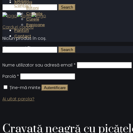
Accesorii
Contact
Butoni
Cravate
Curele
Papioane
Carduri cadou
Pantofi
Contact
Niciun produs în coș.
Autentificare
Nume utilizator sau adresă email
*
Parolă
*
Ține-mă minte
Autentificare
Ai uitat parola?
Cravată neagră cu picățele