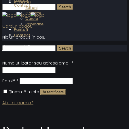
Accesorii
Contact
Butoni
Cravate
Curele
Papioane
Carduri cadou
Pantofi
Contact
Niciun produs în coș.
Autentificare
Nume utilizator sau adresă email
*
Parolă
*
Ține-mă minte
Autentificare
Ai uitat parola?