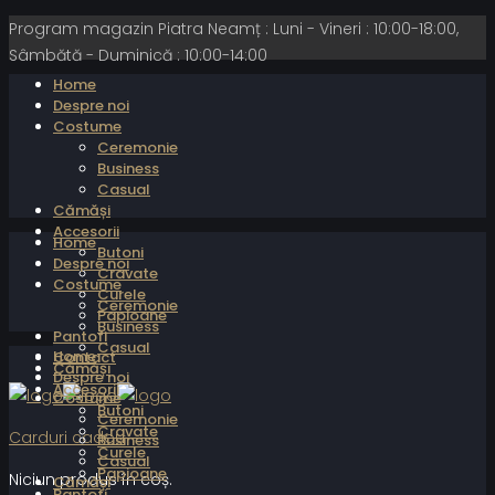
Program magazin Piatra Neamț : Luni - Vineri : 10:00-18:00,
Sâmbătă - Duminică : 10:00-14:00
Home
Despre noi
Costume
Ceremonie
Business
Casual
Cămăși
Accesorii
Home
Butoni
Despre noi
Cravate
Costume
Curele
Ceremonie
Papioane
Business
Pantofi
Casual
Home
Contact
Cămăși
Despre noi
Accesorii
Costume
Butoni
Ceremonie
Cravate
Carduri cadou
Business
Curele
Casual
Papioane
Niciun produs în coș.
Cămăși
Pantofi