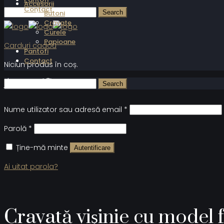
Accesorii
Contact
Butoni
Cravate
Curele
Papioane
Carduri cadou
Pantofi
Contact
Niciun produs în coș.
Autentificare
Nume utilizator sau adresă email
*
Parolă
*
Ține-mă minte
Autentificare
Ai uitat parola?
Cravată vișinie cu model f