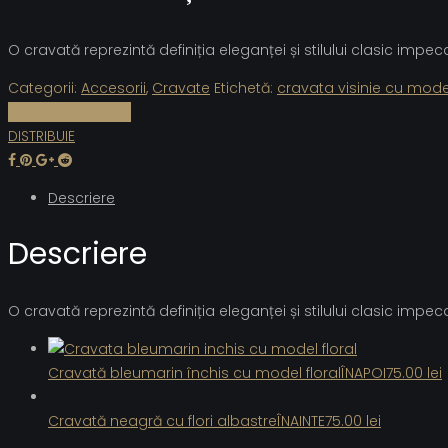
O cravată reprezintă definiția eleganței și stilului clasic impe
Categorii:
Accesorii
,
Cravate
Etichetă:
cravata visinie cu model
Cere informații
DISTRIBUIE
Descriere
Descriere
O cravată reprezintă definiția eleganței și stilului clasic impe
Cravată bleumarin închis cu model floral
ÎNAPOI
75.00
lei
Cravată neagră cu flori albastre
ÎNAINTE
75.00
lei