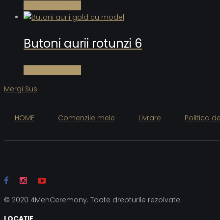
Citește mai mult
Butoni aurii rotunzi 6
Citește mai mult
Mergi Sus
HOME
Comenzile mele
Livrare
Politica d
© 2020 4MenCeremony. Toate drepturile rezolvate.
LOCAȚIE