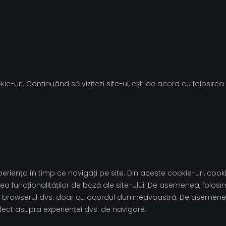
ie-uri. Continuând să vizitezi site-ul, ești de acord cu folosirea 
riența în timp ce navigați pe site. Din aceste cookie-uri, cooki
a funcționalităților de bază ale site-ului. De asemenea, folosi
te în browserul dvs. doar cu acordul dumneavoastră. De asemenea
fect asupra experienței dvs. de navigare.